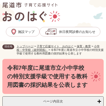
ペ
メ
ー
ニ
ジ
ュ
の
ー
先
を
頭
飛
施設マップ
休日夜間診療のお知らせ
で
ば
す
し
。
て
トップページ
>
子育て応援サイト おのはぐ
>
保育・教育
>
小学
現在地
本
校・中学校（就学関係）
>
令和7年度に尾道市立小中学校の特別支援
文
学級で使用する教科用図書の採択結果を公表します
へ
本
文
令和7年度に尾道市立小中学校
の特別支援学級で使用する教科
用図書の採択結果を公表します
ページ内目次