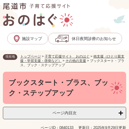
ペ
メ
ー
ニ
ジ
ュ
の
ー
先
を
頭
飛
施設マップ
休日夜間診療のお知らせ
で
ば
す
し
。
て
トップページ
>
子育て応援サイト おのはぐ
>
他支援（ひとり親支
現在地
本
援・学習支援・啓発など）
>
その他の支援
>
ブックスタート・プラ
文
ス、ブック・ステップアップ
へ
本
文
ブックスタート・プラス、ブッ
ク・ステップアップ
ページ内目次
ページID：0840133
更新日：2025年9月29日更新