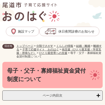
ペ
メ
ー
ニ
ジ
ュ
の
ー
先
を
頭
飛
施設マップ
休日夜間診療のお知らせ
で
ば
す
し
。
て
トップページ
>
分類でさがす
>
くらしの情報
>
結婚・離婚
>
離婚す
現在地
本
る
>
子育て応援サイト おのはぐ
>
他支援（ひとり親支援・学習支
文
援・啓発など）
>
ひとり親世帯への支援
>
母子・父子・寡婦福祉資
へ
金貸付制度について
本
文
母子・父子・寡婦福祉資金貸付
制度について
ページ内目次