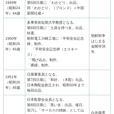
1949年
第5回日展に 「わかどり」出品。
（昭和24
同「わかどり」（ブロンズ）＝中国
年）44歳
新聞社蔵＝
多摩美術短期大学教授となる。
第6回日展に「土器を持つ女」出品、
特選。
朝鮮戦争
1950年
昭和電工川崎工場に「平和安全記念
はじまる
（昭和25
碑」制作。
金閣寺消
年）45歳
「平和安全記念碑（エスキー
失
ス）」
「飛び込み」制作。
「裸婦」制作。
日展審査員となる。
1951年
第7回日展に「和好」（木彫）出品。
（昭和26
日本陶彫会創立され、昭和50年まで
年）46歳
毎回出品。
日本彫塑会会員となる。
第8回日展に「黒い女」出品。後日、
加刀し「サーカスの姉妹」として山
白井義男