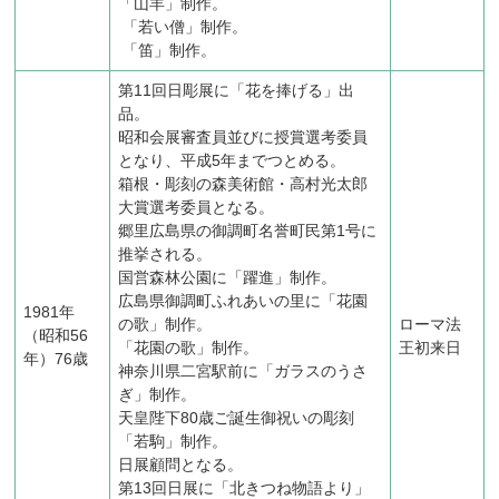
「山羊」制作。
「若い僧」制作。
「笛」制作。
第11回日彫展に「花を捧げる」出
品。
昭和会展審査員並びに授賞選考委員
となり、平成5年までつとめる。
箱根・彫刻の森美術館・高村光太郎
大賞選考委員となる。
郷里広島県の御調町名誉町民第1号に
推挙される。
国営森林公園に「躍進」制作。
広島県御調町ふれあいの里に「花園
1981年
の歌」制作。
ローマ法
（昭和56
「花園の歌」制作。
王初来日
年）76歳
神奈川県二宮駅前に「ガラスのうさ
ぎ」制作。
天皇陛下80歳ご誕生御祝いの彫刻
「若駒」制作。
日展顧問となる。
第13回日展に「北きつね物語より」