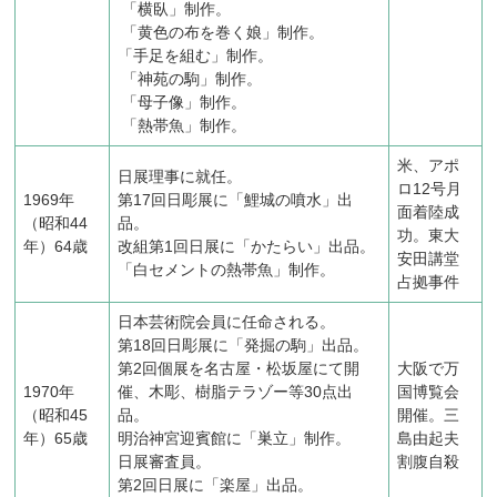
「横臥」制作。
「黄色の布を巻く娘」制作。
「手足を組む」制作。
「神苑の駒」制作。
「母子像」制作。
「熱帯魚」制作。
米、アポ
日展理事に就任。
ロ12号月
1969年
第17回日彫展に「鯉城の噴水」出
面着陸成
（昭和44
品。
功。東大
年）64歳
改組第1回日展に「かたらい」出品。
安田講堂
「白セメントの熱帯魚」制作。
占拠事件
日本芸術院会員に任命される。
第18回日彫展に「発掘の駒」出品。
第2回個展を名古屋・松坂屋にて開
大阪で万
1970年
催、木彫、樹脂テラゾー等30点出
国博覧会
（昭和45
品。
開催。三
年）65歳
明治神宮迎賓館に「巣立」制作。
島由起夫
日展審査員。
割腹自殺
第2回日展に「楽屋」出品。