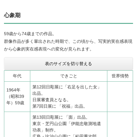
心象期
59歳から74歳までの作品。
群像作品が多く輩出された時期で、この頃から、写実的実在感表現
から心象的実在感表現への変化が見られます。
表のサイズを切り替える
年代
できごと
世界情勢
第12回日彫展に「右足を出した女」
1964年
出品。
（昭和39
日展審査員となる。
年）59歳
第7回日展に 「祝福」出品。
第13回日彫展に 「面」出品。
東京・芝円山公園「伊能忠敬測地遺
功表」制作。
広島・比治山公園に「松田重次郎