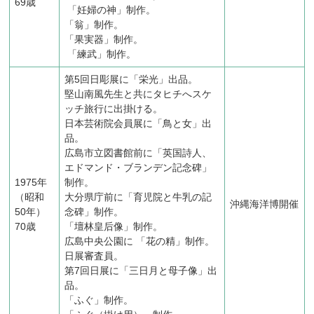
69歳
「妊婦の神」制作。
「翁」制作。
「果実器」制作。
「練武」制作。
第5回日彫展に「栄光」出品。
堅山南風先生と共にタヒチへスケ
ッチ旅行に出掛ける。
日本芸術院会員展に「鳥と女」出
品。
広島市立図書館前に「英国詩人、
エドマンド・ブランデン記念碑」
1975年
制作。
（昭和
大分県庁前に「育児院と牛乳の記
沖縄海洋博開催
50年）
念碑」制作。
70歳
「壇林皇后像」制作。
広島中央公園に 「花の精」制作。
日展審査員。
第7回日展に「三日月と母子像」出
品。
「ふぐ」制作。