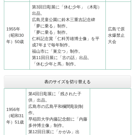
第3回日彫展に「休む少年」（木彫）
出品。
広島児童公園に鈴木三重吉記念碑
「夢に乗る」制作。
1955年
広島で原
「夢に乗る」制作。
（昭和30
水爆禁止
仁科記念賞「仁科芳雄博士像」を平
年）50歳
大会
成7年まで毎年制作。
福山市に「巣立つ」制作。
第11回日展に「古の話」出品。
「休む少年と馬」制作。
表のサイズを切り替える
第4回日彫展に「残された子
供」出品。
広島市の広島平和欄間彫刻制
1956年
作。
（昭和31
早稲田大学内藤記念館に「内藤
年）51歳
多仲博士像」制作。
第12回日展に「かがみ」出