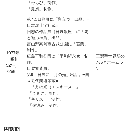
「わらび」制作。
「潮風」制作。
第7回日彫展に「巣立つ」出品。=
日本赤十字社蔵=
回想の作品展（日展銀座）に「馬
と遊ぶ神鳥」出品。
富山県高岡市古城公園に「若葉」
制作。
1977年
広島平和公園に「平和祈念像」制
王選手世界新の
（昭和
作。
756号ホームラ
52年）
日展審査員。
ン
72歳
第9回日展に「月の光」出品。=国
立近代美術館蔵=
「月の光（エスキース）」
「うさぎ」制作。
「キリスト」制作。
「夕涼み」制作。
円熟期