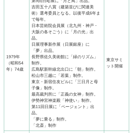
第9回日彫展に「月と鳥」出品。
吉田五十八賞（建築並びに関連美
術）選考委員となる。以後平成6年ま
で毎年。
日本芸術院会員展（北九州・神戸・
大阪の各そごう）に「月の光」出
品。
日展理事新作展（日展銀座）に
「夢」出品。
1979年
長野県佐久美術館に「緑のリズム」
東京サミ
（昭和54
制作。
ット開催
年）74歳
広島駅新幹線北出口に「朝」制作。
松山市三越に「若葉」制作。
東京・新宿住友ビルに「三日月と母
子像」制作。
最高裁判所に「正義の女神」制作。
伊勢神宮神楽殿「神使い」制作。
第11回日展に「ページェント」出
品。
「夢に乗る」制作。
「北斎」制作