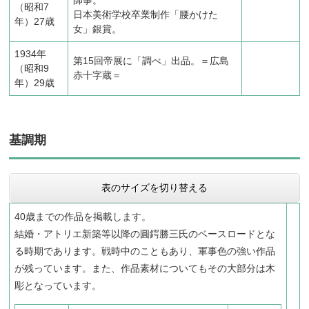
（昭和7
日本美術学校卒業制作「腰かけた
年）27歳
女」銀賞。
1934年
第15回帝展に「調べ」出品。＝広島
（昭和9
赤十字蔵＝
年）29歳
基調期
表のサイズを切り替える
40歳までの作品を掲載します。
結婚・アトリエ新築等以降の圓鍔勝三氏のベースロードとな
る時期であります。戦時中のこともあり、軍事色の強い作品
が残っています。また、作品素材についてもその大部分は木
彫となっています。