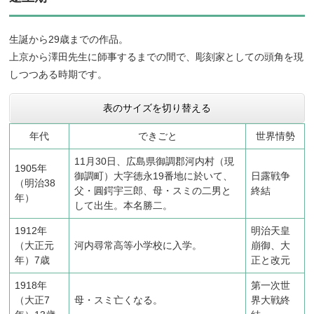
生誕から29歳までの作品。
上京から澤田先生に師事するまでの間で、彫刻家としての頭角を現
しつつある時期です。
表のサイズを切り替える
年代
できごと
世界情勢
11月30日、広島県御調郡河内村（現
1905年
御調町）大字徳永19番地に於いて、
日露戦争
（明治38
父・圓鍔宇三郎、母・スミの二男と
終結
年）
して出生。本名勝二。
1912年
明治天皇
（大正元
河内尋常高等小学校に入学。
崩御、大
年）7歳
正と改元
1918年
第一次世
（大正7
母・スミ亡くなる。
界大戦終