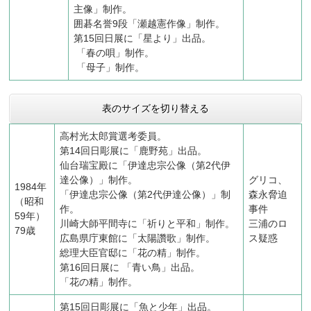
主像」制作。
囲碁名誉9段「瀬越憲作像」制作。
第15回日展に「星より」出品。
「春の唄」制作。
「母子」制作。
表のサイズを切り替える
高村光太郎賞選考委員。
第14回日彫展に「鹿野苑」出品。
仙台瑞宝殿に「伊達忠宗公像（第2代伊
達公像）」制作。
グリコ、
1984年
「伊達忠宗公像（第2代伊達公像）」制
森永脅迫
（昭和
作。
事件
59年）
川崎大師平間寺に「祈りと平和」制作。
三浦のロ
79歳
広島県庁東館に「太陽讚歌」制作。
ス疑惑
総理大臣官邸に「花の精」制作。
第16回日展に 「青い鳥」出品。
「花の精」制作。
第15回日彫展に「魚と少年」出品。