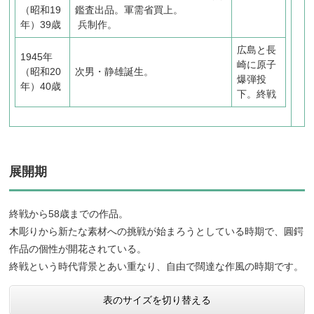
（昭和19
鑑査出品。軍需省買上。
年）39歳
兵制作。
広島と長
1945年
崎に原子
（昭和20
次男・静雄誕生。
爆弾投
年）40歳
下。終戦
展開期
終戦から58歳までの作品。
木彫りから新たな素材への挑戦が始まろうとしている時期で、圓鍔
作品の個性が開花されている。
終戦という時代背景とあい重なり、自由で闊達な作風の時期です。
表のサイズを切り替える