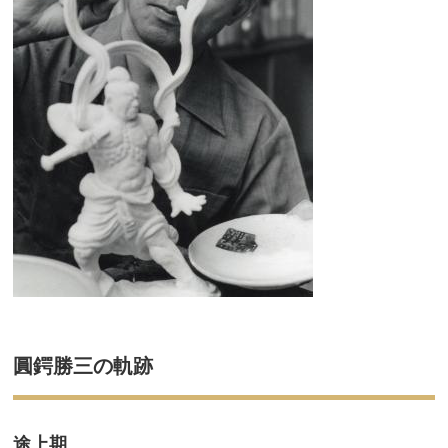
圓鍔勝三の軌跡
途上期