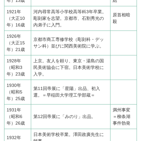
年）13歳
結
1921年
河内尋常高等小学校高等科3年卒業。
原首相暗
（大正10
彫刻家を志望。京都市、石割秀光の
殺
年）16歳
内弟子に入門。
1926年
京都市商工専修学校（彫刻科・デッ
（大正15
サン科）並びに関西美術院に学ぶ。
年）21歳
1928年
上京。友人を頼り、東京・湯島の国
（昭和3
民美術協会に下宿。日本美術学校に
年）23歳
入学。
1930年
第11回帝展に「星陽」出品、初入
（昭和5
選。＝早稲田大学理工学部蔵＝
年）25歳
1931年
満州事変
（昭和6
第12回帝展に「みのり」出品。
＝柳条湖
年）26歳
事件勃発
日本美術学校卒業。澤田政廣先生に
1932年
師事。