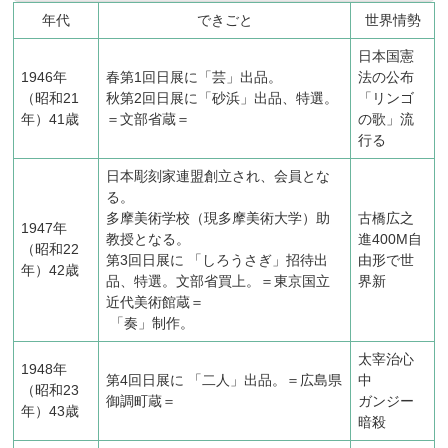
年代
できごと
世界情勢
日本国憲
1946年
春第1回日展に「芸」出品。
法の公布
（昭和21
秋第2回日展に「砂浜」出品、特選。
「リンゴ
年）41歳
＝文部省蔵＝
の歌」流
行る
日本彫刻家連盟創立され、会員とな
る。
多摩美術学校（現多摩美術大学）助
古橋広之
1947年
教授となる。
進400M自
（昭和22
第3回日展に 「しろうさぎ」招待出
由形で世
年）42歳
品、特選。文部省買上。＝東京国立
界新
近代美術館蔵＝
「奏」制作。
太宰治心
1948年
第4回日展に 「二人」出品。＝広島県
中
（昭和23
御調町蔵＝
ガンジー
年）43歳
暗殺