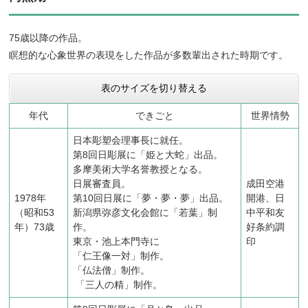
75歳以降の作品。
瞑想的な心象世界の表現をした作品が多数輩出された時期です。
表のサイズを切り替える
年代
できごと
世界情勢
日本彫塑会理事長に就任。
第8回日彫展に「姫と大蛇」出品。
多摩美術大学名誉教授となる。
日展審査員。
成田空港
1978年
第10回日展に「夢・夢・夢」出品。
開港、日
（昭和53
新潟県弥彦文化会館に「若葉」制
中平和友
年）73歳
作。
好条約調
東京・池上本門寺に
印
「仁王像一対」制作。
「仏法僧」制作。
「三人の精」制作。