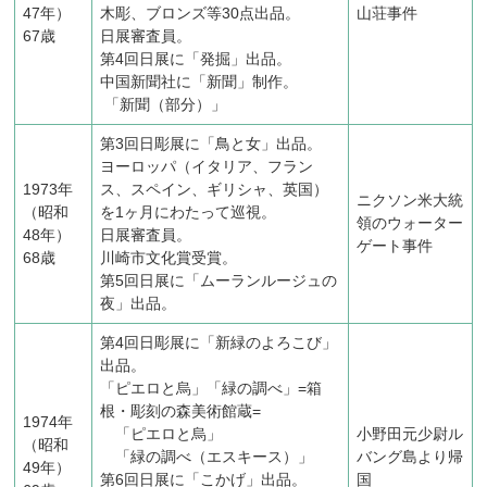
47年）
木彫、ブロンズ等30点出品。
山荘事件
67歳
日展審査員。
第4回日展に「発掘」出品。
中国新聞社に「新聞」制作。
「新聞（部分）」
第3回日彫展に「鳥と女」出品。
ヨーロッパ（イタリア、フラン
1973年
ス、スペイン、ギリシャ、英国）
ニクソン米大統
（昭和
を1ヶ月にわたって巡視。
領のウォーター
48年）
日展審査員。
ゲート事件
68歳
川崎市文化賞受賞。
第5回日展に「ムーランルージュの
夜」出品。
第4回日彫展に「新緑のよろこび」
出品。
「ピエロと烏」「緑の調べ」=箱
根・彫刻の森美術館蔵=
1974年
「ピエロと烏」
小野田元少尉ル
（昭和
「緑の調べ（エスキース）」
バング島より帰
49年）
第6回日展に「こかげ」出品。
国