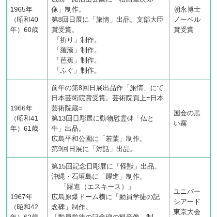
1965年
像」制作。
朝永博士
（昭和40
第8回日展に「旅情」出品。文部大臣
ノーベル
年）60歳
賞受賞。
賞受賞
「祈り」制作。
「羅漢」制作。
「芭蕉」制作。
「ふぐ」制作。
前年の第8回日展出品作「旅情」にて
日本芸術院賞受賞。芸術院買上=日本
1966年
芸術院蔵=
国会の黒
（昭和41
第13回日彫展に動物慰霊碑「仏と
い霧
年）61歳
牛」出品。
広島平和公園に「若葉」制作。
第9回日展に「対話」出品。
第15回記念日彫展に「怪獣」出品。
沖縄・石垣島に「躍進」制作。
「躍進（エスキース）」
ユニバー
1967年
広島原爆ドーム横に「動員学徒の記
シアード
（昭和42
念碑」制作。
東京大会
年）62歳
「動員学徒の記念碑の観音像」制