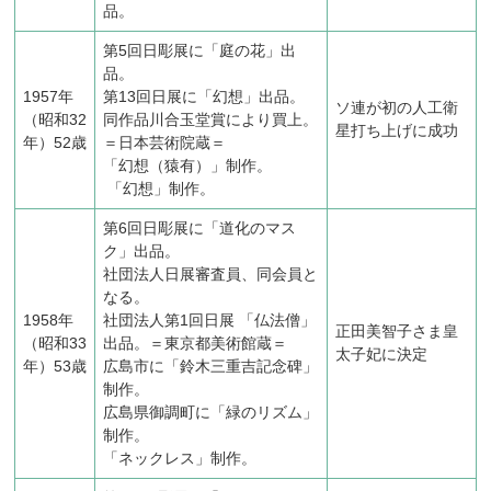
品。
第5回日彫展に「庭の花」出
品。
1957年
第13回日展に「幻想」出品。
ソ連が初の人工衛
（昭和32
同作品川合玉堂賞により買上。
星打ち上げに成功
年）52歳
＝日本芸術院蔵＝
「幻想（猿有）」制作。
「幻想」制作。
第6回日彫展に「道化のマス
ク」出品。
社団法人日展審査員、同会員と
なる。
1958年
社団法人第1回日展 「仏法僧」
正田美智子さま皇
（昭和33
出品。＝東京都美術館蔵＝
太子妃に決定
年）53歳
広島市に「鈴木三重吉記念碑」
制作。
広島県御調町に「緑のリズム」
制作。
「ネックレス」制作。