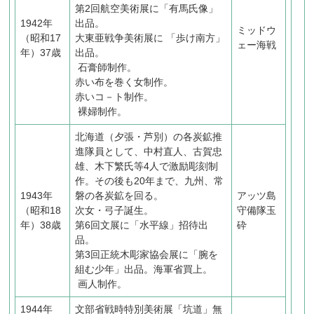
第2回航空美術展に「有馬氏像」
1942年
出品。
ミッドウ
（昭和17
大東亜戦争美術展に 「歩け南方」
ェー海戦
年）37歳
出品。
石膏師制作。
赤い布を巻く女制作。
赤いコ－ト制作。
裸婦制作。
北海道（夕張・芦別）の各炭鉱推
進隊員として、中村直人、古賀忠
雄、木下繁氏等4人で激励彫刻制
作。その後も20年まで、九州、常
1943年
磐の各炭鉱を回る。
アッツ島
（昭和18
次女・弓子誕生。
守備隊玉
年）38歳
第6回文展に「水平線」招待出
砕
品。
第3回正統木彫家協会展に「腕を
組む少年」出品。海軍省買上。
画人制作。
1944年
文部省戦時特別美術展「坑道」無