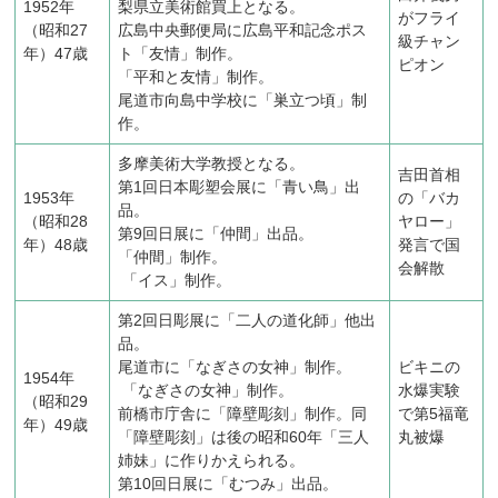
1952年
梨県立美術館買上となる。
がフライ
（昭和27
広島中央郵便局に広島平和記念ポス
級チャン
年）47歳
ト「友情」制作。
ピオン
「平和と友情」制作。
尾道市向島中学校に「巣立つ頃」制
作。
多摩美術大学教授となる。
吉田首相
第1回日本彫塑会展に「青い鳥」出
1953年
の「バカ
品。
（昭和28
ヤロー」
第9回日展に「仲間」出品。
年）48歳
発言で国
「仲間」制作。
会解散
「イス」制作。
第2回日彫展に「二人の道化師」他出
品。
尾道市に「なぎさの女神」制作。
ビキニの
1954年
「なぎさの女神」制作。
水爆実験
（昭和29
前橋市庁舎に「障壁彫刻」制作。同
で第5福竜
年）49歳
「障壁彫刻」は後の昭和60年「三人
丸被爆
姉妹」に作りかえられる。
第10回日展に「むつみ」出品。