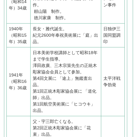
（昭和14
作。
ン事件
年）34歳
頼山陽 制作。
徳川家康 制作。
1940年
長女・雅代誕生。
日独伊三
（昭和15
紀元2600年奉祝美術展に「庭」出
国同盟調
年）35歳
品。
印
日本美術学校講師として昭和18年
まで学生指導。
澤田政廣、三木宗策先生の正統木
彫家協会会員として参加。
1941年
第4回文展に
「途上」無鑑査出
太平洋戦
（昭和16
品。
争勃発
年）36歳
第1回正統木彫家協会展に
「道化
師」出品。
第1回航空美術展に「ヒコウキ」
出品。
父・宇三郎亡くなる。
第2回正統木彫家協会展に「花
束」出品。