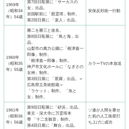
第7回日彫展に「サーカスの
1959年
女」出品。
（昭和34
安保反対統一行動
岩国駅前に「慰霊塔」制作。
年）54歳
第2回日展に 「楽人」出品。
勝二を勝三と改名。
第8回日彫展に 「鳥と海」出
品。
山梨市の萬力公園に「根津嘉一
郎像」制作。
1960年
「根津嘉一郎像」制作。
（昭和35
カラーTVの本放送
神戸市文化ホールに「なぎさの
年）55歳
女神」制作。
第3回日展に
「星羅」出品。＝
広島県立美術館蔵＝
「ラケット」制作。 「魚と
女」制作。
第9回日彫展に「砂浜」出品。
1961年
ソ連が人間を乗せ
東京・深大寺に万霊塔本
（昭和36
た初の人工衛星打
尊 「十二支観音」制作。
年）56歳
ち上げに成功
第4回日展に「舞台」出品。