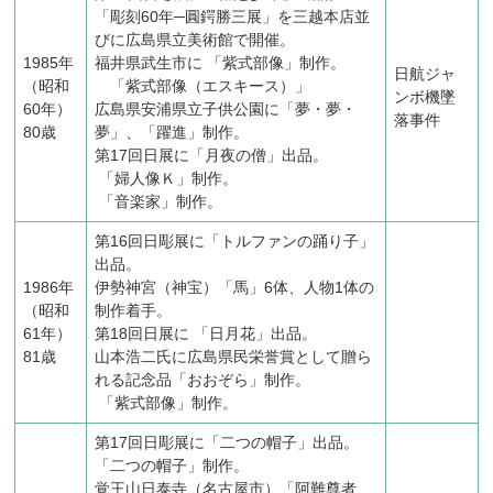
「彫刻60年─圓鍔勝三展」を三越本店並
びに広島県立美術館で開催。
1985年
福井県武生市に 「紫式部像」制作。
日航ジャ
（昭和
「紫式部像（エスキース）」
ンボ機墜
60年）
広島県安浦県立子供公園に「夢・夢・
落事件
80歳
夢」、「躍進」制作。
第17回日展に「月夜の僧」出品。
「婦人像Ｋ」制作。
「音楽家」制作。
第16回日彫展に「トルファンの踊り子」
出品。
1986年
伊勢神宮（神宝）「馬」6体、人物1体の
（昭和
制作着手。
61年）
第18回日展に 「日月花」出品。
81歳
山本浩二氏に広島県民栄誉賞として贈ら
れる記念品「おおぞら」制作。
「紫式部像」制作。
第17回日彫展に「二つの帽子」出品。
「二つの帽子」制作。
覚王山日泰寺（名古屋市）「阿難尊者、