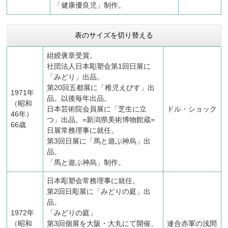
「健康優良児」制作。
表のサイズを切り替える
紺綬褒章受賞。
社団法人日本彫塑会第1回日展に
「みどり」出品。
第20回五都展に「稚児えびす」出
1971年
品。以後毎年出品。
（昭和
日本芸術院会員展に「芝生に立
ドル・ショック
46年）
つ」出品。=新潟県美術博物館蔵=
66歳
日展常務理事に就任。
第3回日展に「馬と遊ぶ神烏」出
品。
「馬と遊ぶ神烏」制作。
日本彫塑会常務理事に就任。
第2回日彫展に「みどりの庭」出
品。
1972年
「みどりの庭」
（昭和
第3回個展を大阪・大丸にて開催、
連合赤軍の浅間