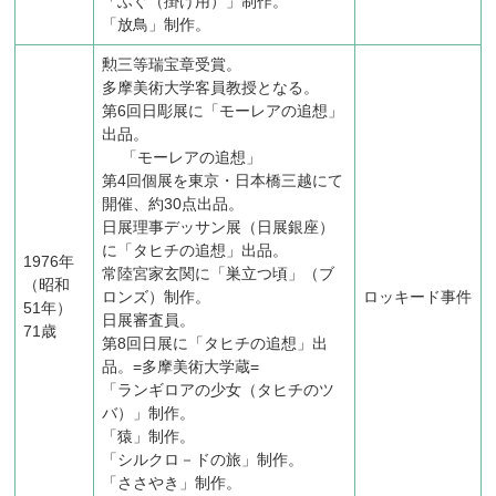
「ふぐ（掛け用）」制作。
「放鳥」制作。
勲三等瑞宝章受賞。
多摩美術大学客員教授となる。
第6回日彫展に「モーレアの追想」
出品。
「モーレアの追想」
第4回個展を東京・日本橋三越にて
開催、約30点出品。
日展理事デッサン展（日展銀座）
に「タヒチの追想」出品。
1976年
常陸宮家玄関に「巣立つ頃」（ブ
（昭和
ロンズ）制作。
ロッキード事件
51年）
日展審査員。
71歳
第8回日展に「タヒチの追想」出
品。=多摩美術大学蔵=
「ランギロアの少女（タヒチのツ
バ）」制作。
「猿」制作。
「シルクロ－ドの旅」制作。
「ささやき」制作。