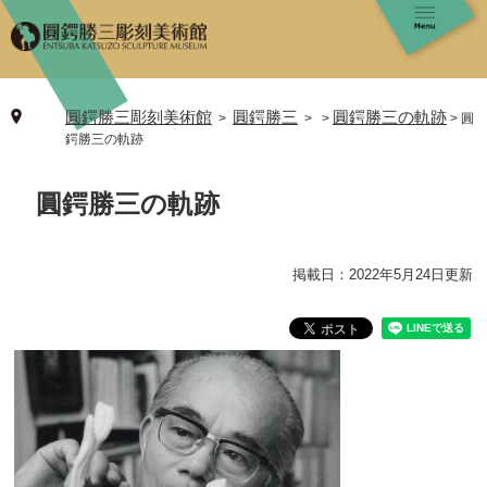
ペ
メ
ー
ニ
ジ
ュ
の
ー
先
を
圓鍔勝三彫刻美術館
圓鍔勝三
圓鍔勝三の軌跡
>
>
圓
頭
飛
鍔勝三の軌跡
で
ば
す
し
本
。
て
圓鍔勝三の軌跡
文
本
文
へ
掲載日：2022年5月24日更新