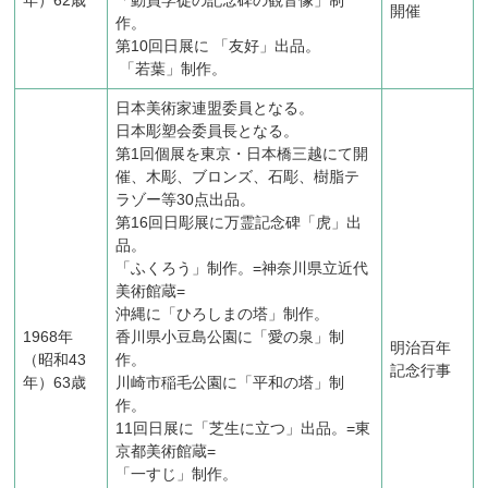
開催
作。
第10回日展に 「友好」出品。
「若葉」制作。
日本美術家連盟委員となる。
日本彫塑会委員長となる。
第1回個展を東京・日本橋三越にて開
催、木彫、ブロンズ、石彫、樹脂テ
ラゾー等30点出品。
第16回日彫展に万霊記念碑「虎」出
品。
「ふくろう」制作。=神奈川県立近代
美術館蔵=
沖縄に「ひろしまの塔」制作。
1968年
香川県小豆島公園に「愛の泉」制
明治百年
（昭和43
作。
記念行事
年）63歳
川崎市稲毛公園に「平和の塔」制
作。
11回日展に「芝生に立つ」出品。=東
京都美術館蔵=
「一すじ」制作。