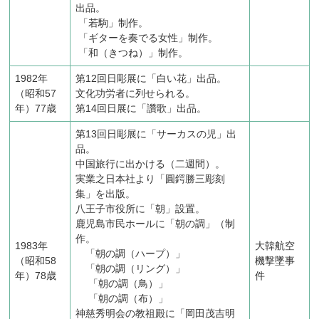
出品。
「若駒」制作。
「ギターを奏でる女性」制作。
「和（きつね）」制作。
1982年
第12回日彫展に「白い花」出品。
（昭和57
文化功労者に列せられる。
年）77歳
第14回日展に「讚歌」出品。
第13回日彫展に「サーカスの児」出
品。
中国旅行に出かける（二週間）。
実業之日本社より「圓鍔勝三彫刻
集」を出版。
八王子市役所に「朝」設置。
鹿児島市民ホールに「朝の調」（制
作。
1983年
大韓航空
「朝の調（ハープ）」
（昭和58
機撃墜事
「朝の調（リング）」
年）78歳
件
「朝の調（鳥）」
「朝の調（布）」
神慈秀明会の教祖殿に「岡田茂吉明