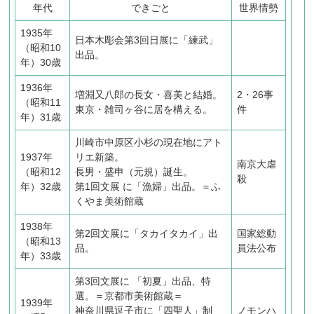
年代
できごと
世界情勢
1935年
日本木彫会第3回日展に「練武」
（昭和10
出品。
年）30歳
1936年
増淵又八郎の長女・喜美と結婚。
2・26事
（昭和11
東京・雑司ヶ谷に居を構える。
件
年）31歳
川崎市中原区小杉の現在地にアト
1937年
リエ新築。
南京大虐
（昭和12
長男・盛申（元規）誕生。
殺
年）32歳
第1回文展 に「漁婦」出品。＝ふ
くやま美術館蔵
1938年
第2回文展に「タカイタカイ」出
国家総動
（昭和13
品。
員法公布
年）33歳
第3回文展に 「初夏」出品、特
選。＝京都市美術館蔵＝
1939年
神奈川県逗子市に「四聖人」制
ノモンハ