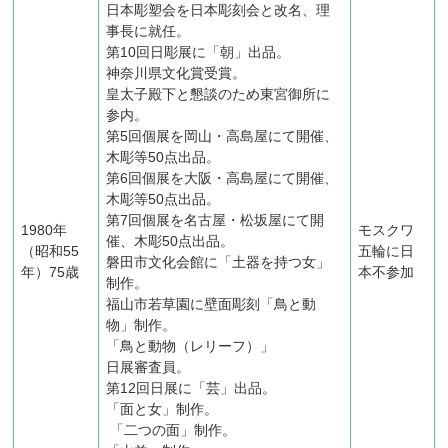
日本彫塑会を日本彫刻会と改名、理
事長に就任。
第10回日彫展に「朝」出品。
神奈川県文化賞受賞。
皇太子殿下と懇談のため東宮御所に
参内。
第5回個展を岡山・高島屋にて開催、
木彫等50点出品。
第6回個展を大阪・高島屋にて開催、
木彫等50点出品。
第7回個展を名古屋・松坂屋にて開
1980年
モスクワ
催、木彫50点出品。
（昭和55
五輪に日
磐田市文化会館に「土器を持つ女」
年）75歳
本不参加
制作。
福山市若草園に壁面彫刻「鳥と動
物」制作。
「鳥と動物（レリーフ）」
日展審査員。
第12回日展に「芸」出品。
「面と女」制作。
「二つの面」制作。