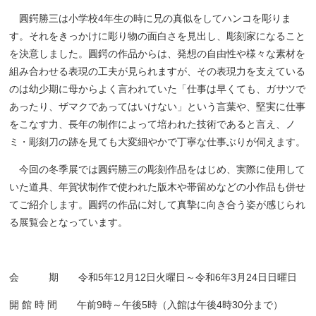
圓鍔勝三は小学校4年生の時に兄の真似をしてハンコを彫りま
す。それをきっかけに彫り物の面白さを見出し、彫刻家になること
を決意しました。圓鍔の作品からは、発想の自由性や様々な素材を
組み合わせる表現の工夫が見られますが、その表現力を支えている
のは幼少期に母からよく言われていた「仕事は早くても、ガサツで
あったり、ザマクであってはいけない」という言葉や、堅実に仕事
をこなす力、長年の制作によって培われた技術であると言え、ノ
ミ・彫刻刀の跡を見ても大変細やかで丁寧な仕事ぶりが伺えます。
今回の冬季展では圓鍔勝三の彫刻作品をはじめ、実際に使用して
いた道具、年賀状制作で使われた版木や帯留めなどの小作品も併せ
てご紹介します。圓鍔の作品に対して真摯に向き合う姿が感じられ
る展覧会となっています。
会 期 令和5年12月12日火曜日～令和6年3月24日日曜日
開 館 時 間 午前9時～午後5時（入館は午後4時30分まで）