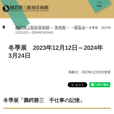
ペ
メ
ー
ニ
ジ
ュ
の
ー
先
を
圓鍔勝三彫刻美術館
美術館
展覧会
>
>
冬季展 2023年
頭
飛
12月12日～2024年3月24日
で
ば
す
し
本
。
て
冬季展 2023年12月12日～2024年
文
本
3月24日
文
へ
掲載日：2023年12月8日更新
冬季展「圓鍔勝三 手仕事の記憶」