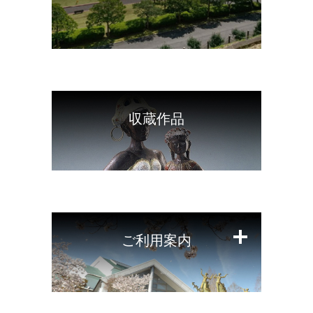
閉
じ
る
収蔵作品
閉
じ
る
ご利用案内
閉