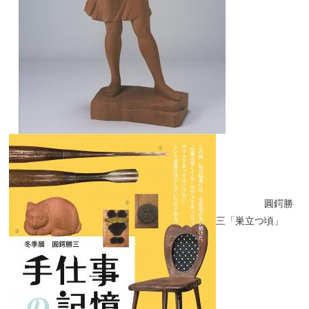
圓鍔勝
三「巣立つ頃」