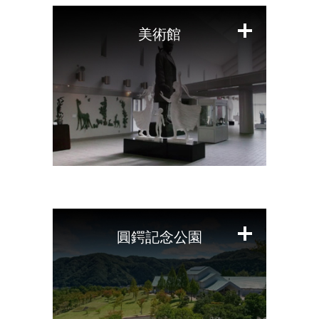
る
美術館
閉
じ
る
圓鍔記念公園