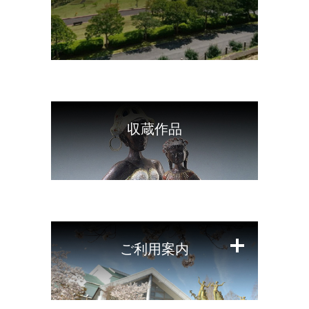
閉
じ
る
収蔵作品
閉
じ
る
ご利用案内