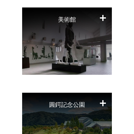
じ
る
美術館
閉
じ
る
圓鍔記念公園