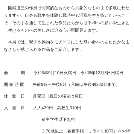
圓鍔勝三の作風は写実的なものから抽象的なものまで多岐にわた
りますが、自身も戦争を体験し戦時中も混乱を生き抜いたからこ
そ、その手を通して生まれた作品たちからは平和への願いや生きと
し生けるものへの美しさに迫る心が垣間見えます。
本展では、親子や動物をモチーフにした尊い命へのあたたかなま
なざしが感じられる作品をご紹介します。
会 期 令和6年9月10日火曜日～令和6年12月8日日曜日
開 館 時 間 午前9時～午後5時（入館は午後4時30分まで）
休 館 日 月曜日（祝日の場合は翌日）
入 館 料 大人420円、高校生310円
※中学生以下無料
※70歳以上、各種手帳（ミライロID可）をお持