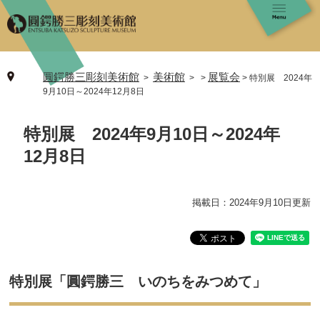
ペ
メ
ー
ニ
ジ
ュ
の
ー
先
を
圓鍔勝三彫刻美術館
美術館
展覧会
>
>
特別展 2024年
頭
飛
9月10日～2024年12月8日
で
ば
す
し
本
。
て
特別展 2024年9月10日～2024年
文
本
12月8日
文
へ
掲載日：2024年9月10日更新
特別展「圓鍔勝三 いのちをみつめて」