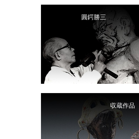
圓鍔勝三
閉
じ
る
収蔵作品