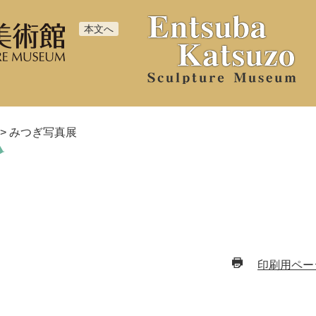
本文へ
>
みつぎ写真展
印刷用ペー