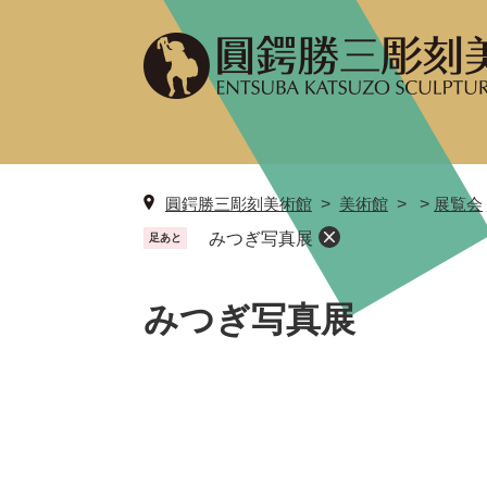
ペ
メ
ー
ニ
ジ
ュ
の
ー
先
を
頭
飛
で
ば
す
し
圓鍔勝三彫刻美術館
美術館
>
展覧会
。
て
みつぎ写真展
足あと
本
文
本
へ
文
みつぎ写真展