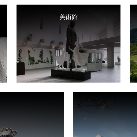
美術館
閉
閉
じ
じ
る
る