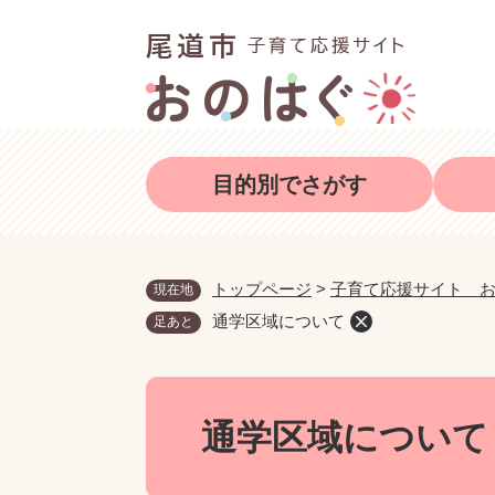
ペ
メ
ー
ニ
ジ
ュ
の
ー
先
を
頭
飛
目的別でさがす
で
ば
す
し
。
て
本
トップページ
>
子育て応援サイト 
現在地
文
通学区域について
足あと
へ
本
文
通学区域について