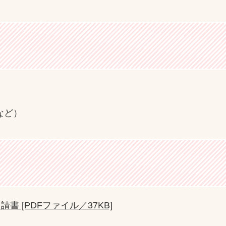
など）
 [PDFファイル／37KB]