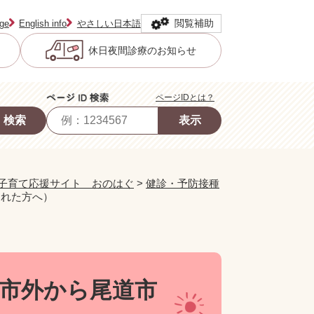
閲覧補助
age
English info
やさしい日本語
休日夜間診療のお知らせ
ページIDとは？
子育て応援サイト おのはぐ
>
健診・予防接種
られた方へ）
市外から尾道市