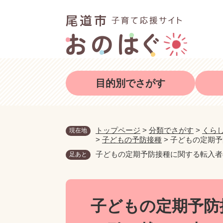
ペ
メ
ー
ニ
ジ
ュ
の
ー
先
を
頭
飛
目的別でさがす
で
ば
す
し
。
て
本
トップページ
>
分類でさがす
>
くら
現在地
>
子どもの予防接種
>
子どもの定期予
文
へ
子どもの定期予防接種に関する転入者
足あと
本
文
子どもの定期予防