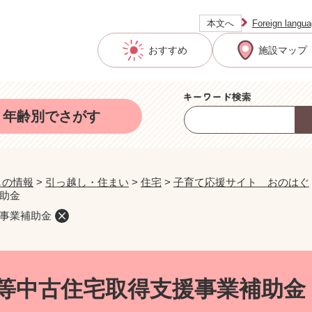
本文へ
Foreign langu
おすすめ
施設マップ
年齢別でさがす
しの情報
>
引っ越し・住まい
>
住宅
>
子育て応援サイト おのはぐ
助金
事業補助金
等中古住宅取得支援事業補助金