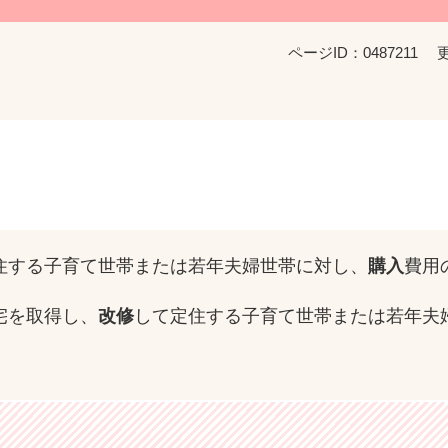
ページID：0487211
住する子育て世帯または若年夫婦世帯に対し、
購入
費用
宅を取得し、
改修
して定住する子育て世帯または若年夫