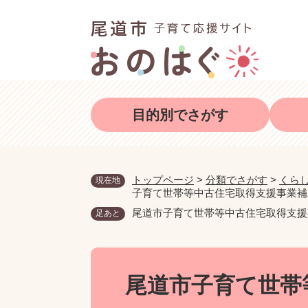
ペ
メ
ー
ニ
ジ
ュ
の
ー
先
を
頭
飛
目的別でさがす
で
ば
す
し
。
て
本
トップページ
>
分類でさがす
>
くら
現在地
子育て世帯等中古住宅取得支援事業補
文
へ
尾道市子育て世帯等中古住宅取得支援
足あと
本
文
尾道市子育て世帯