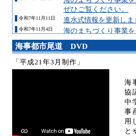
ぜひご覧ください。
令和7年11月11日
進水式情報を更新しま
令和7年11月4日
海のまちづくり事業を
ぜひご覧ください。
海事都市尾道 DVD
令和7年11月4日
進水式情報を更新しま
令和7年9月10日
海のまちづくり事業を
「平成21年3月制作」
ぜひご覧ください。
令和7年9月10日
進水式情報を更新しま
海
協
令和7年7月21日
当協議会構成団体に向
中
社が加わりました。
事
令和7年5月19日
Sea Japan 2026
用
を募集します。
と
平成23年3月29日
海事都市尾道推進協議