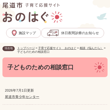
ペ
メ
ー
ニ
ジ
ュ
の
ー
先
を
頭
飛
施設マップ
休日夜間診療のお知らせ
で
ば
す
し
。
て
トップページ
>
子育て応援サイト おのはぐ
>
相談（悩んだら）
>
現在地
本
子どものための相談窓口
文
へ
本
文
子どものための相談窓口
2026年7月1日更新
尾道市青少年センター