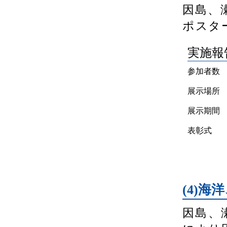
因島、
ポスタ
実施報
参加者数
展示場所
展示期間
表彰式
(4)
因島、