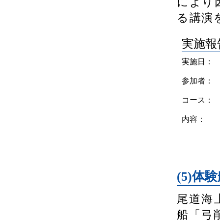
により
る講演
実施報
実施日：
参加者：
コース：
内容：
(5)体
尾道海
船「弓