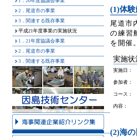
1．20年度協議会事業
(1)
2．尾道市の事業
3．関連する既存事業
尾道市
平成21年度事業の実施状況
の練習
1．21年度協議会事業
を開催
2．尾道市の事業
実施状
3．関連する既存事業
実施日：
因島技術センター
参加者：
コース：
内容：
海事関連企業紹介リンク集
(2)海