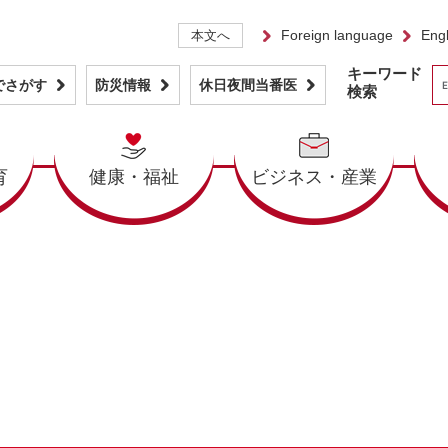
Foreign language
Engl
本文へ
キーワード
でさがす
防災情報
休日夜間当番医
検索
育
健康・福祉
ビジネス・産業