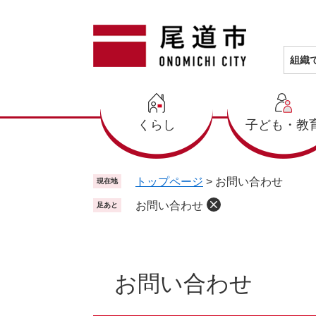
ペ
メ
ー
ニ
ジ
ュ
の
ー
組織
先
を
頭
飛
で
ば
くらし
子ども・教
す
し
。
て
本
文
トップページ
>
お問い合わせ
現在地
へ
お問い合わせ
足あと
本
文
お問い合わせ