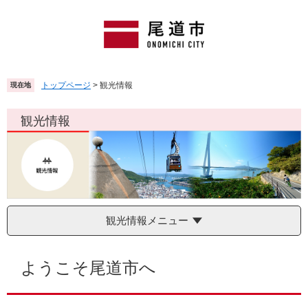
ペ
メ
ー
ニ
ジ
ュ
の
ー
先
を
頭
飛
トップページ
>
観光情報
現在地
で
ば
す
し
観光情報
。
て
本
文
へ
観光情報メニュー
本
文
ようこそ尾道市へ