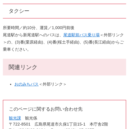
タクシー
所要時間／約10分、運賃／1,000円前後
尾道駅から新尾道駅へのバスは、
尾道駅前バス乗り場
＜外部リンク
＞
の、(3)番(栗原経由)、(4)番(桜土手経由)、(5)番(長江経由)からご
乗車ください。
関連リンク
おのみちバス
＜外部リンク＞
このページに関するお問い合わせ先
観光課
観光係
〒722-8501
広島県尾道市久保1丁目15-1 本庁舎2階