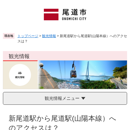
ペ
メ
ー
ニ
ジ
ュ
の
ー
先
を
頭
飛
トップページ
>
観光情報
>
新尾道駅から尾道駅(山陽本線）へのアクセ
現在地
で
ば
スは？
す
し
。
て
観光情報
本
文
へ
観光情報メニュー
本
文
新尾道駅から尾道駅(山陽本線）へ
のアクセスは？