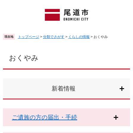
ペ
メ
ー
ニ
ジ
ュ
の
ー
先
を
頭
飛
トップページ
>
分類でさがす
>
くらしの情報
>
おくやみ
現在地
で
ば
す
し
本
。
て
文
おくやみ
本
文
へ
新着情報
ご遺族の方の届出・手続