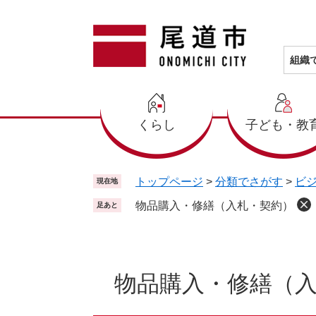
ペ
メ
ー
ニ
ジ
ュ
の
ー
組織
先
を
頭
飛
で
ば
くらし
子ども・教
す
し
。
て
本
文
トップページ
>
分類でさがす
>
ビ
現在地
へ
物品購入・修繕（入札・契約）
足あと
本
文
物品購入・修繕（