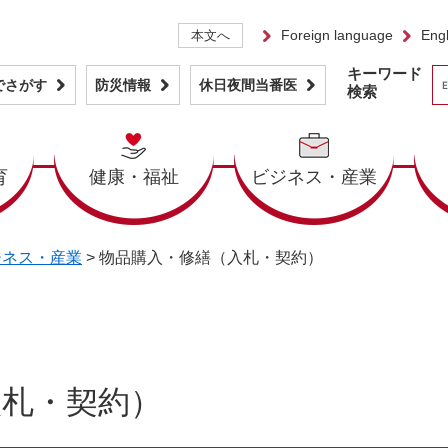
Foreign language
Engl
本文へ
キーワード
でさがす
防災情報
休日夜間当番医
検索
育
健康・福祉
ビジネス・産業
ジネス・産業
>
物品購入・修繕（入札・契約）
入札・契約）