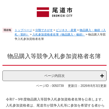
ペ
メ
ー
ニ
ジ
ュ
の
ー
先
を
頭
飛
トップページ
>
分類でさがす
>
ビジネス・産業
>
物品購入・修繕（入
現在地
で
ば
札・契約）
>
入札参加資格者名簿（物品購入・修繕）
>
物品購入等競
す
し
争入札参加資格者名簿
。
て
本
本
文
文
物品購入等競争入札参加資格者名簿
へ
ページ内目次
ページID：0050739
更新日：2026年8月3日更新
令和7～9年度物品購入等競争入札参加資格者名簿を公表します。
入札参加資格者は、尾道市が競争入札等に参加を希望する者から