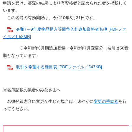
申請を受け、審査の結果により有資格者と認められた者を掲載して
います。
この名簿の有効期限は、令和10年3月31日です。
令和7～9年度物品購入等競争入札参加資格者名簿 [PDFファ
イル／1.58MB]
※令和8年6月期追加登録・令和8年7月変更分（名簿は50音
順
となっています）
取引を希望する種目表 [PDFファイル／547KB]
※名簿記載の業者のみなさまへ
名簿登録内容に変更が生じた場合は、速やかに
変更の手続き
を行
ってください。