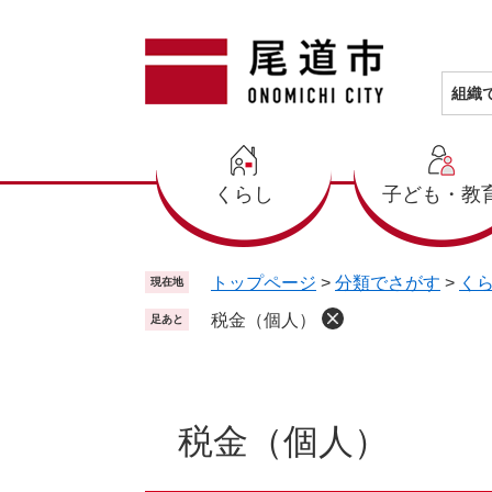
ペ
メ
ー
ニ
ジ
ュ
の
ー
組織
先
を
頭
飛
で
ば
くらし
子ども・教
す
し
。
て
本
文
トップページ
>
分類でさがす
>
く
現在地
へ
税金（個人）
足あと
本
文
税金（個人）