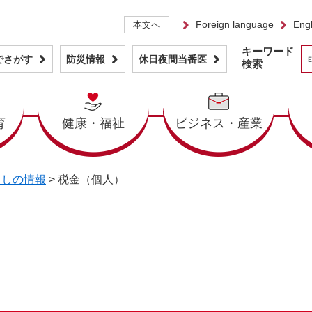
Foreign language
Engl
本文へ
キーワード
でさがす
防災情報
休日夜間当番医
検索
育
健康・福祉
ビジネス・産業
らしの情報
>
税金（個人）