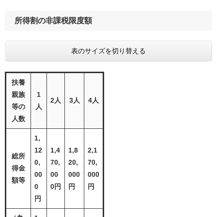
所得割の非課税限度額
表のサイズを切り替える
扶養
親族
1
2人
3人
4人
等の
人
人数
1,
12
1,4
1,8
2,1
総所
0,
70,
20,
70,
得金
00
00
000
000
額等
0
0円
円
円
円