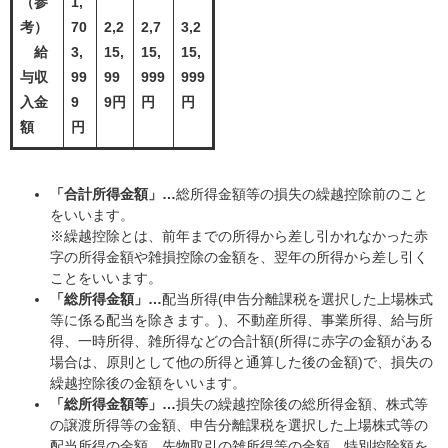
（参
1,
考）
70
2,2
2,7
3,2
給
3,
15,
15,
15,
与収
99
99
999
999
入金
9
9円
円
円
額
円
「
合計所得金額」…
総所得金額等の損失の繰越控除前のこと
をいいます。
※繰越控除とは、前年までの所得から差し引かれなかった赤
字の所得金額や雑損控除の金額を、翌年の所得から差し引く
ことをいいます。
「
総所得金額」…
配当所得(申告分離課税を選択した上場株式
等に係る配当を除きます。)、不動産所得、事業所得、給与所
得、一時所得、雑所得などの合計額(所得に赤字の金額がある
場合は、原則として他の所得と通算した後の金額)で、損失の
繰越控除後の金額をいいます。
「
総所得金額等」…
損失の繰越控除後の総所得金額、株式等
の譲渡所得等の金額、申告分離課税を選択した上場株式等の
配当所得の金額、先物取引の雑所得等の金額、特別控除額を