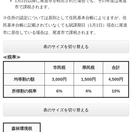
1月2日以降に尾道市を転出された場合でも、その年度は尾道
市で課税されます。
※住所の認定については原則として住民基本台帳によりますが、住
民基本台帳に記載されていなくても賦課期日（1月1日）現在に尾道
市に居住している場合は、尾道市で課税されます。
表のサイズを切り替える
≪税率≫
市民税
県民税
合計
均等割の額
3,000円
1,500円
4,500円
所得割の税率
6%
4%
10%
表のサイズを切り替える
森林環境税