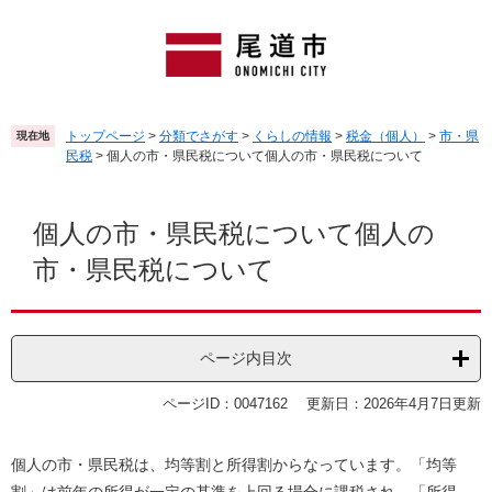
ペ
メ
ー
ニ
ジ
ュ
の
ー
先
を
頭
飛
トップページ
>
分類でさがす
>
くらしの情報
>
税金（個人）
>
市・県
現在地
で
ば
民税
>
個人の市・県民税について個人の市・県民税について
す
し
。
て
本
本
文
個人の市・県民税について個人の
文
市・県民税について
へ
ページ内目次
ページID：0047162
更新日：2026年4月7日更新
個人の市・県民税は、均等割と所得割からなっています。「均等