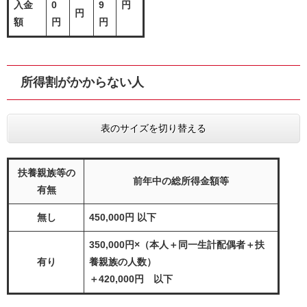
入金
0
9
円
円
額
円
円
所得割がかからない人
表のサイズを切り替える
扶養親族等の
前年中の総所得金額等
有無
無し
450,000円 以下
350,000円×（本人＋同一生計配偶者＋扶
有り
養親族の人数）
＋420,000円 以下