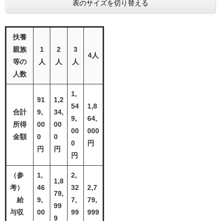
表のサイズを切り替える
扶養
親族
1
2
3
4人
等の
人
人
人
人数
1,
91
1,2
54
1,8
合計
9,
34,
9,
64,
所得
00
00
00
000
金額
0
0
0
円
円
円
円
（参
1,
2,
1,8
考）
46
32
2,7
79,
給
9,
7,
79,
99
与収
00
99
999
9