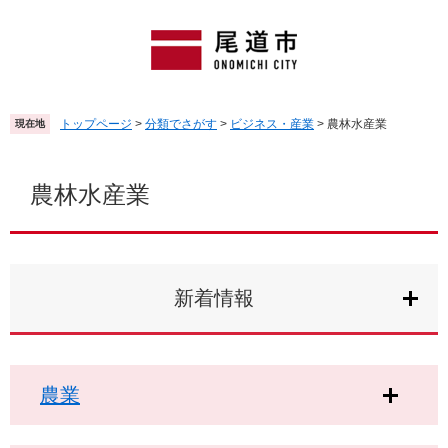
ペ
メ
ー
ニ
ジ
ュ
の
ー
先
を
頭
飛
トップページ
>
分類でさがす
>
ビジネス・産業
>
農林水産業
現在地
で
ば
す
し
本
。
て
文
農林水産業
本
文
へ
新着情報
農業