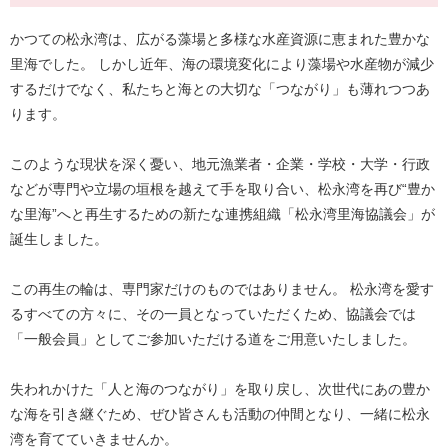
かつての松永湾は、広がる藻場と多様な水産資源に恵まれた豊かな
里海でした。 しかし近年、海の環境変化により藻場や水産物が減少
するだけでなく、私たちと海との大切な「つながり」も薄れつつあ
ります。
このような現状を深く憂い、地元漁業者・企業・学校・大学・行政
などが専門や立場の垣根を越えて手を取り合い、松永湾を再び“豊か
な里海”へと再生するための新たな連携組織「松永湾里海協議会」が
誕生しました。
この再生の輪は、専門家だけのものではありません。 松永湾を愛す
るすべての方々に、その一員となっていただくため、協議会では
「一般会員」としてご参加いただける道をご用意いたしました。
失われかけた「人と海のつながり」を取り戻し、次世代にあの豊か
な海を引き継ぐため、ぜひ皆さんも活動の仲間となり、一緒に松永
湾を育てていきませんか。