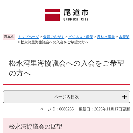
ペ
メ
ー
ニ
ジ
ュ
の
ー
先
を
頭
飛
トップページ
>
分類でさがす
>
ビジネス・産業
>
農林水産業
>
水産業
現在地
で
ば
>
松永湾里海協議会への入会をご希望の方へ
す
し
。
て
本
本
文
松永湾里海協議会への入会をご希望
文
の方へ
へ
ページ内目次
ページID：0086235
更新日：2025年11月17日更新
松永湾協議会の展望