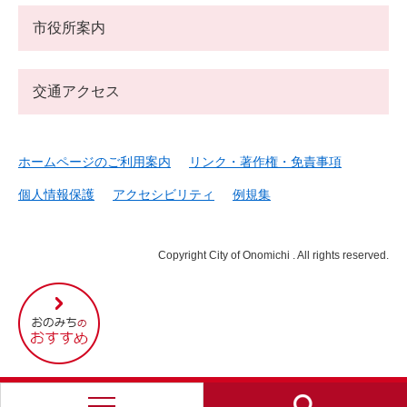
市役所案内
交通アクセス
ホームページのご利用案内
リンク・著作権・免責事項
個人情報保護
アクセシビリティ
例規集
Copyright City of Onomichi . All rights reserved.
尾
道
市
の
お
す
す