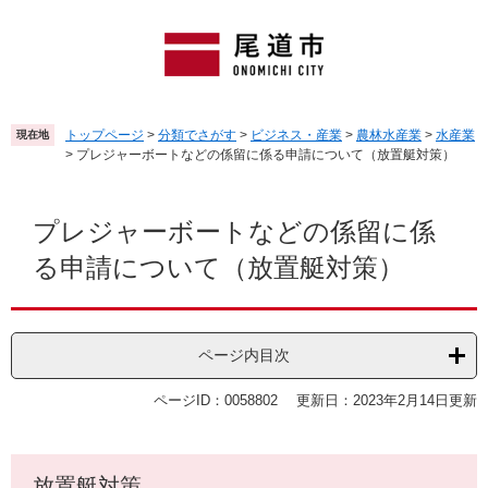
ペ
メ
ー
ニ
ジ
ュ
の
ー
先
を
頭
飛
トップページ
>
分類でさがす
>
ビジネス・産業
>
農林水産業
>
水産業
現在地
で
ば
>
プレジャーボートなどの係留に係る申請について（放置艇対策）
す
し
。
て
本
本
文
プレジャーボートなどの係留に係
文
る申請について（放置艇対策）
へ
ページ内目次
ページID：0058802
更新日：2023年2月14日更新
放置艇対策