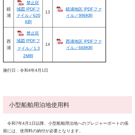
禁止区
鏡
鏡浦地区 [PDFファ
域図 [PDFフ
13
浦
ァイル／620
イル／996KB]
KB]
禁止区
域図 [PDFフ
西
西浦地区 [PDFファ
14
浦
イル／668KB]
ァイル／1.3
2MB]
施行日：令和4年4月1日
小型船舶用泊地使用料
令和7年4月1日以降、小型船舶用泊地へのプレジャーボートの係
留には、使用料の納付が必要となります。