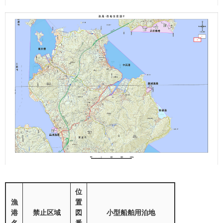
位
漁
置
港
禁止区域
図
小型船舶用泊地
名
番