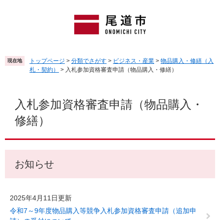
ペ
メ
ー
ニ
ジ
ュ
の
ー
先
を
頭
飛
トップページ
>
分類でさがす
>
ビジネス・産業
>
物品購入・修繕（入
現在地
で
ば
札・契約）
>
入札参加資格審査申請（物品購入・修繕）
す
し
。
て
本
本
文
入札参加資格審査申請（物品購入・
文
修繕）
へ
お知らせ
2025年4月11日更新
令和7～9年度物品購入等競争入札参加資格審査申請（追加申