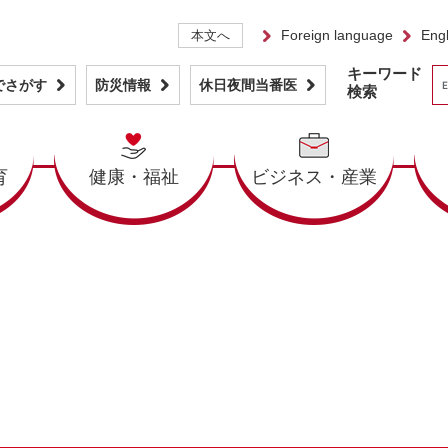
Foreign language
Engl
本文へ
キーワード
でさがす
防災情報
休日夜間当番医
検索
育
健康・福祉
ビジネス・産業