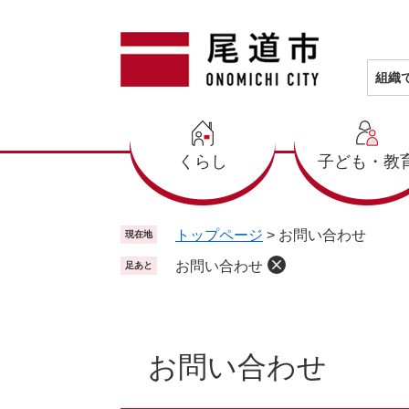
ペ
メ
ー
ニ
ジ
ュ
の
ー
組織
先
を
頭
飛
で
ば
くらし
子ども・教
す
し
。
て
本
文
トップページ
>
お問い合わせ
現在地
へ
お問い合わせ
足あと
本
文
お問い合わせ