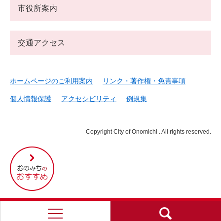
市役所案内
交通アクセス
ホームページのご利用案内
リンク・著作権・免責事項
個人情報保護
アクセシビリティ
例規集
Copyright City of Onomichi . All rights reserved.
尾
道
市
の
お
す
す