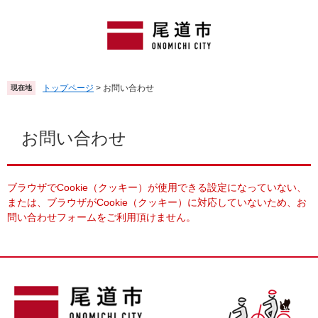
ペ
メ
ー
ニ
ジ
ュ
の
ー
先
を
頭
飛
トップページ
>
お問い合わせ
現在地
で
ば
す
し
本
。
て
文
お問い合わせ
本
文
へ
ブラウザでCookie（クッキー）が使用できる設定になっていない、
または、ブラウザがCookie（クッキー）に対応していないため、お
問い合わせフォームをご利用頂けません。