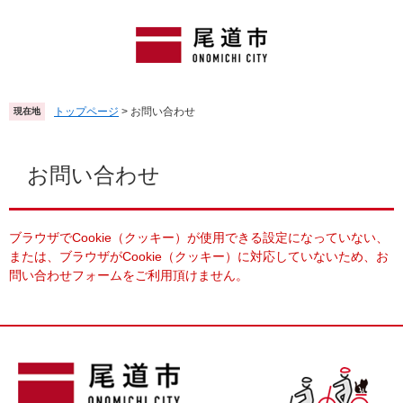
ペ
メ
ー
ニ
ジ
ュ
の
ー
先
を
頭
飛
トップページ
>
お問い合わせ
現在地
で
ば
す
し
本
。
て
文
お問い合わせ
本
文
へ
ブラウザでCookie（クッキー）が使用できる設定になっていない、
または、ブラウザがCookie（クッキー）に対応していないため、お
問い合わせフォームをご利用頂けません。