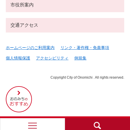
市役所案内
交通アクセス
ホームページのご利用案内
リンク・著作権・免責事項
個人情報保護
アクセシビリティ
例規集
Copyright City of Onomichi . All rights reserved.
尾
道
市
の
お
す
す