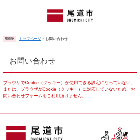
ペ
メ
ー
ニ
ジ
ュ
の
ー
先
を
頭
飛
トップページ
>
お問い合わせ
現在地
で
ば
す
し
本
。
て
文
お問い合わせ
本
文
へ
ブラウザでCookie（クッキー）が使用できる設定になっていない、
または、ブラウザがCookie（クッキー）に対応していないため、お
問い合わせフォームをご利用頂けません。