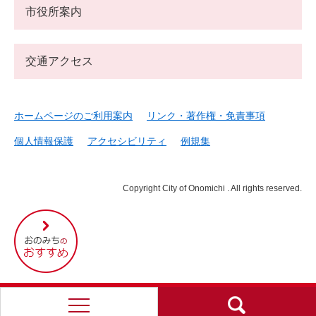
市役所案内
交通アクセス
ホームページのご利用案内
リンク・著作権・免責事項
個人情報保護
アクセシビリティ
例規集
Copyright City of Onomichi . All rights reserved.
尾
道
市
の
お
す
す