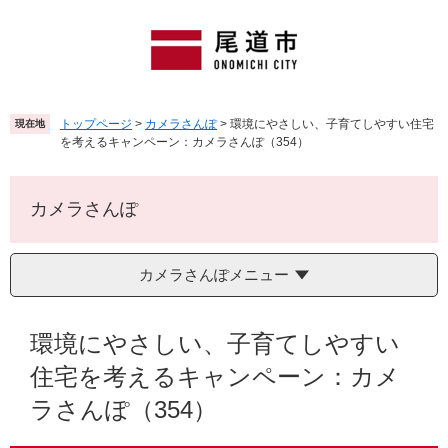
ペ
メ
ー
ニ
ジ
ュ
の
ー
先
を
頭
飛
トップページ
>
カメラさんぽ
>
環境にやさしい、子育てしやすい住宅
現在地
で
ば
を考えるキャンペーン：カメラさんぽ（354）
す
し
。
て
本
カメラさんぽ
文
へ
カメラさんぽメニュー
本
文
環境にやさしい、子育てしやすい
住宅を考えるキャンペーン：カメ
ラさんぽ（354）