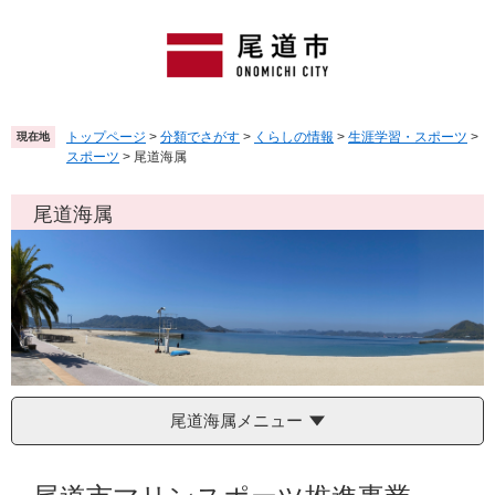
ペ
メ
ー
ニ
ジ
ュ
の
ー
先
を
頭
飛
トップページ
>
分類でさがす
>
くらしの情報
>
生涯学習・スポーツ
>
現在地
で
ば
スポーツ
>
尾道海属
す
し
。
て
尾道海属
本
文
へ
尾道海属メニュー
本
文