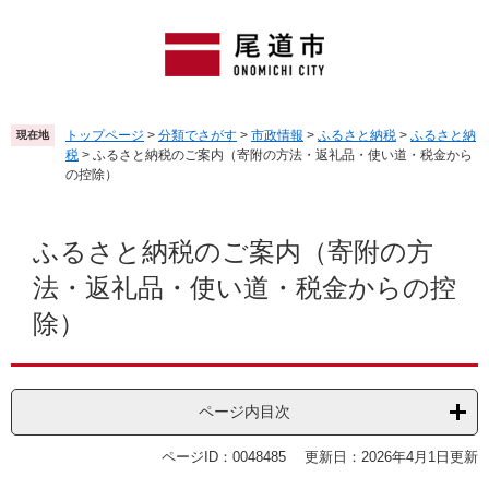
ペ
メ
ー
ニ
ジ
ュ
の
ー
先
を
頭
飛
トップページ
>
分類でさがす
>
市政情報
>
ふるさと納税
>
ふるさと納
現在地
で
ば
税
>
ふるさと納税のご案内（寄附の方法・返礼品・使い道・税金から
す
し
の控除）
。
て
本
本
文
文
ふるさと納税のご案内（寄附の方
へ
法・返礼品・使い道・税金からの控
除）
ページ内目次
ページID：0048485
更新日：2026年4月1日更新