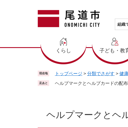
ペ
メ
ー
ニ
ジ
ュ
の
ー
組織
先
を
頭
飛
で
ば
くらし
子ども・教
す
し
。
て
本
文
トップページ
>
分類でさがす
>
健
現在地
へ
ヘルプマークとヘルプカードの配布
足あと
本
文
ヘルプマークとヘ