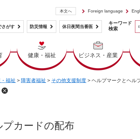
Foreign language
Engl
本文へ
キーワード
でさがす
防災情報
休日夜間当番医
検索
育
健康・福祉
ビジネス・産業
康・福祉
>
障害者福祉
>
その他支援制度
>
ヘルプマークとヘル
ルプカードの配布