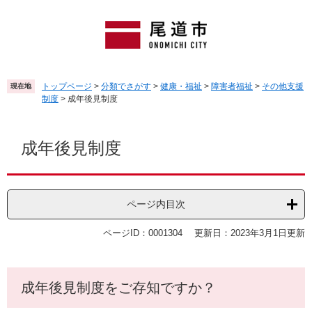
ペ
メ
ー
ニ
ジ
ュ
の
ー
先
を
頭
飛
トップページ
>
分類でさがす
>
健康・福祉
>
障害者福祉
>
その他支援
現在地
で
ば
制度
>
成年後見制度
す
し
。
て
本
本
文
成年後見制度
文
へ
ページ内目次
ページID：0001304
更新日：2023年3月1日更新
成年後見制度をご存知ですか？