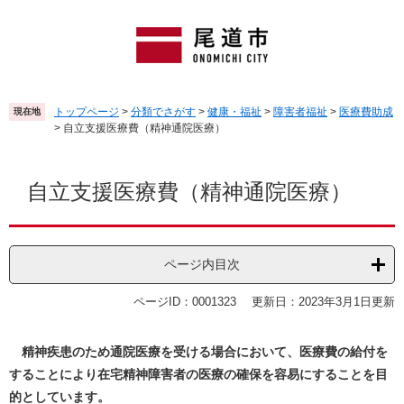
ペ
メ
ー
ニ
ジ
ュ
の
ー
先
を
頭
飛
トップページ
>
分類でさがす
>
健康・福祉
>
障害者福祉
>
医療費助成
現在地
で
ば
>
自立支援医療費（精神通院医療）
す
し
。
て
本
本
文
自立支援医療費（精神通院医療）
文
へ
ページ内目次
ページID：0001323
更新日：2023年3月1日更新
精神疾患のため通院医療を受ける場合において、医療費の給付を
することにより在宅精神障害者の医療の確保を容易にすることを目
的としています。