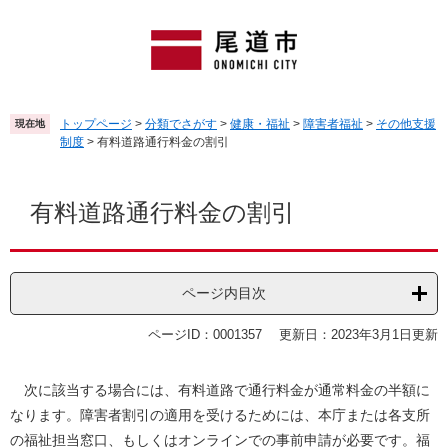
ペ
メ
ー
ニ
ジ
ュ
の
ー
先
を
頭
飛
トップページ
>
分類でさがす
>
健康・福祉
>
障害者福祉
>
その他支援
現在地
で
ば
制度
>
有料道路通行料金の割引
す
し
。
て
本
本
文
有料道路通行料金の割引
文
へ
ページ内目次
ページID：0001357
更新日：2023年3月1日更新
次に該当する場合には、有料道路で通行料金が通常料金の半額に
なります。障害者割引の適用を受けるためには、本庁または各支所
の福祉担当窓口、もしくはオンラインでの事前申請が必要です。福