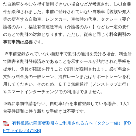
た自動車をやむを得ず使用できない場合などが考慮され、1人1台要
件が緩和されました。事前に登録されていない自動車【親族や知人
等の所有する自動車、レンタカー、車検時の代車、タクシー（要介
護者のみ）、福祉有償運送車両（介護者のみ）】なども一定の要件
のもとで割引の対象となります。ただし、従来と同じく
料金割引の
事前申請は必要
です。
※事前登録されていない自動車で割引の適用を受ける場合、料金所
で障害者割引登録済みであることを示すシールが貼付された手帳を
提示し、係員が確認を行うことで割引が適用されます。必ず料金を
支払う料金所の一般レーン、混在レーンまたはサポートレーンを利
用してください。そのため、ＥＴＣ無線通行（ノンストップ走行）
やスマートインターチェンジでの利用はできません。
※既に事前申請を行い、自動車1台を事前登録している場合、1人1
台要件緩和に伴う新たな手続きは不要です。
有料道路の障害者割引をご利用される方へ（タクシー編） [PD
Fファイル／471KB]