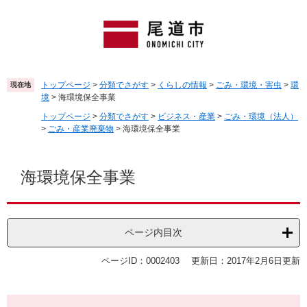
ペ
メ
ー
ニ
ジ
ュ
の
ー
先
を
頭
飛
トップページ
>
分類でさがす
>
くらしの情報
>
ごみ・環境・害虫
>
環
現在地
で
ば
境
>
海環境保全事業
す
し
トップページ
>
分類でさがす
>
ビジネス・産業
>
ごみ・環境（法人）
。
て
>
ごみ・産業廃棄物
>
海環境保全事業
本
文
本
へ
文
海環境保全事業
ページ内目次
ページID：0002403
更新日：2017年2月6日更新