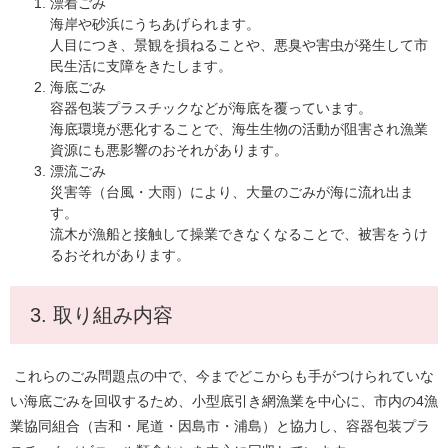
漂着ごみ
海岸や砂浜にうちあげられます。
人目につき、景観を損ねることや、悪臭や害虫が発生して市
民生活に支障をきたします。
海底ごみ
容器包装プラスチックなどが海底を覆っています。
海底環境が悪化することで、海生生物の活動が阻害され漁業
資源にも悪影響のおそれがあります。
漂流ごみ
災害等（台風・大雨）により、大量のごみが海に流れ出ま
す。
流木が漁船と接触して操業できなくなることで、被害をうけ
るおそれがあります。
3. 取り組み内容
これらのごみ問題点の中で、今までどこからも手がつけられていな
い海底ごみを回収するため、小型底引き網漁業を中心に、市内の4漁
業協同組合（吉和・尾道・因島市・浦島）と協力し、容器包装プラ