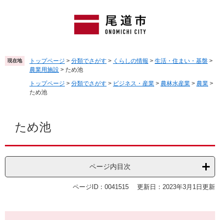
ペ
メ
ー
ニ
ジ
ュ
の
ー
先
を
頭
飛
トップページ
>
分類でさがす
>
くらしの情報
>
生活・住まい・基盤
>
現在地
で
ば
農業用施設
>
ため池
す
し
トップページ
>
分類でさがす
>
ビジネス・産業
>
農林水産業
>
農業
>
。
て
ため池
本
文
本
へ
文
ため池
ページ内目次
ページID：0041515
更新日：2023年3月1日更新