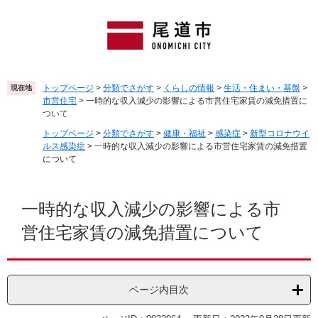
ペ
メ
ー
ニ
ジ
ュ
の
ー
先
を
頭
飛
トップページ
>
分類でさがす
>
くらしの情報
>
生活・住まい・基盤
>
現在地
で
ば
市営住宅
>
一時的な収入減少の影響による市営住宅家賃の減免措置に
す
し
ついて
。
て
トップページ
>
分類でさがす
>
健康・福祉
>
感染症
>
新型コロナウイ
本
ルス感染症
>
一時的な収入減少の影響による市営住宅家賃の減免措置
文
について
へ
本
文
一時的な収入減少の影響による市
営住宅家賃の減免措置について
ページ内目次