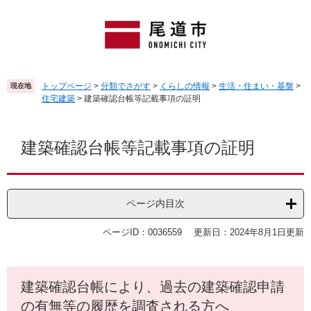
ペ
メ
ー
ニ
ジ
ュ
の
ー
先
を
頭
飛
トップページ
>
分類でさがす
>
くらしの情報
>
生活・住まい・基盤
>
現在地
で
ば
住宅建築
>
建築確認台帳等記載事項の証明
す
し
。
て
本
本
文
建築確認台帳等記載事項の証明
文
へ
ページ内目次
ページID：0036559
更新日：2024年8月1日更新
建築確認台帳により、過去の建築確認申請
の有無等の履歴を調査される方へ