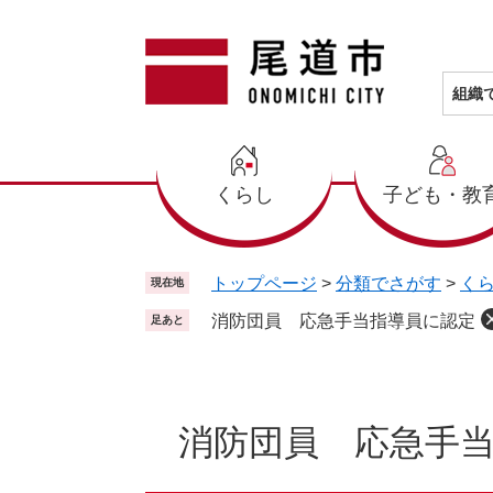
ペ
メ
ー
ニ
ジ
ュ
の
ー
組織
先
を
頭
飛
で
ば
くらし
子ども・教
す
し
。
て
本
文
トップページ
>
分類でさがす
>
く
現在地
へ
消防団員 応急手当指導員に認定
足あと
本
文
消防団員 応急手