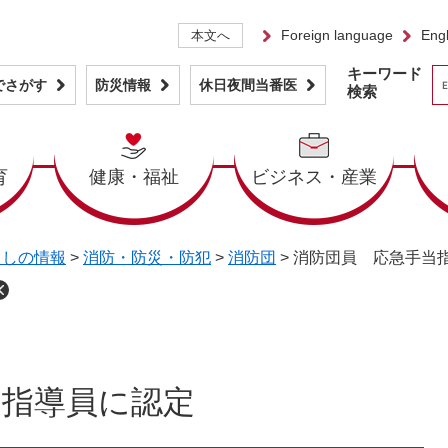
Foreign language
Engl
本文へ
キーワード
でさがす
防災情報
休日夜間当番医
検索
育
健康・福祉
ビジネス・産業
らしの情報
>
消防・防災・防犯
>
消防団
>
消防団員 応急手当
当指導員に認定