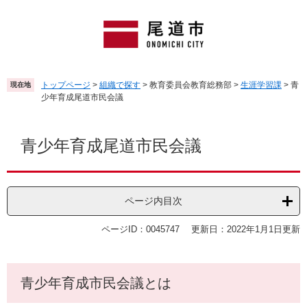
ペ
メ
ー
ニ
ジ
ュ
の
ー
先
を
頭
飛
トップページ
>
組織で探す
>
教育委員会教育総務部
>
生涯学習課
>
青
現在地
で
ば
少年育成尾道市民会議
す
し
。
て
本
本
文
青少年育成尾道市民会議
文
へ
ページ内目次
ページID：0045747
更新日：2022年1月1日更新
青少年育成市民会議とは