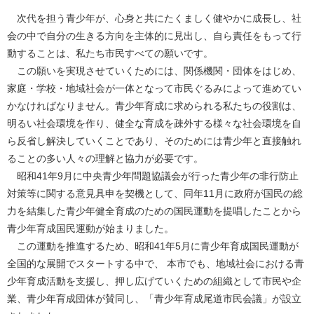
次代を担う青少年が、心身と共にたくましく健やかに成長し、社
会の中で自分の生きる方向を主体的に見出し、自ら責任をもって行
動することは、私たち市民すべての願いです。
この願いを実現させていくためには、関係機関・団体をはじめ、
家庭・学校・地域社会が一体となって市民ぐるみによって進めてい
かなければなりません。青少年育成に求められる私たちの役割は、
明るい社会環境を作り、健全な育成を疎外する様々な社会環境を自
ら反省し解決していくことであり、そのためには青少年と直接触れ
ることの多い人々の理解と協力が必要です。
昭和41年9月に中央青少年問題協議会が行った青少年の非行防止
対策等に関する意見具申を契機として、同年11月に政府が国民の総
力を結集した青少年健全育成のための国民運動を提唱したことから
青少年育成国民運動が始まりました。
この運動を推進するため、昭和41年5月に青少年育成国民運動が
全国的な展開でスタートする中で、 本市でも、地域社会における青
少年育成活動を支援し、押し広げていくための組織として市民や企
業、青少年育成団体が賛同し、「青少年育成尾道市民会議」が設立