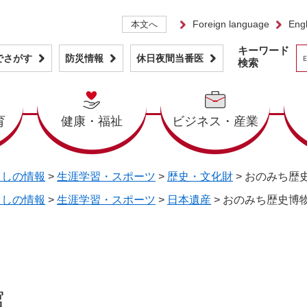
Foreign language
Engl
本文へ
キーワード
でさがす
防災情報
休日夜間当番医
検索
育
健康・福祉
ビジネス・産業
らしの情報
>
生涯学習・スポーツ
>
歴史・文化財
>
おのみち歴
らしの情報
>
生涯学習・スポーツ
>
日本遺産
>
おのみち歴史博
館