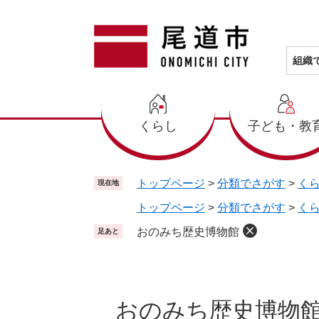
ペ
メ
ー
ニ
ジ
ュ
の
ー
組織
先
を
頭
飛
で
ば
くらし
子ども・教
す
し
。
て
本
文
トップページ
>
分類でさがす
>
く
現在地
へ
トップページ
>
分類でさがす
>
く
おのみち歴史博物館
足あと
本
文
おのみち歴史博物