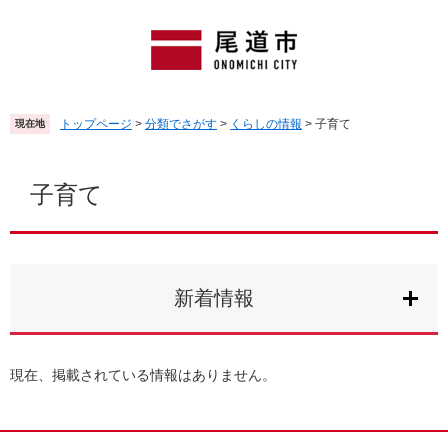
ペ
メ
ー
ニ
ジ
ュ
の
ー
先
を
頭
飛
トップページ
>
分類でさがす
>
くらしの情報
>
子育て
現在地
で
ば
す
し
本
。
て
文
子育て
本
文
へ
新着情報
現在、掲載されている情報はありません。