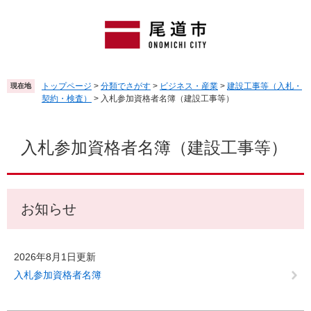
ペ
メ
ー
ニ
ジ
ュ
の
ー
先
を
頭
飛
トップページ
>
分類でさがす
>
ビジネス・産業
>
建設工事等（入札・
現在地
で
ば
契約・検査）
>
入札参加資格者名簿（建設工事等）
す
し
。
て
本
本
文
入札参加資格者名簿（建設工事等）
文
へ
お知らせ
2026年8月1日更新
入札参加資格者名簿