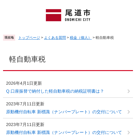
ペ
メ
ー
ニ
ジ
ュ
の
ー
先
を
頭
飛
トップページ
>
よくある質問
>
税金（個人）
>
軽自動車税
現在地
で
ば
す
し
本
。
て
文
軽自動車税
本
文
へ
2026年4月1日更新
Q.口座振替で納付した軽自動車税の納税証明書は？
2023年7月11日更新
原動機付自転車 新標識（ナンバープレート）の交付について
2023年7月11日更新
原動機付自転車 新標識（ナンバープレート）の交付について