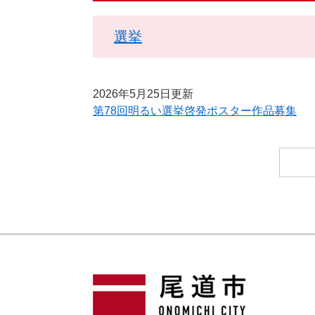
選挙
2026年5月25日更新
第78回明るい選挙啓発ポスター作品募集