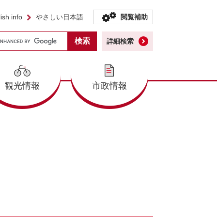
ish info
やさしい日本語
閲覧補助
詳細検索
観光情報
市政情報