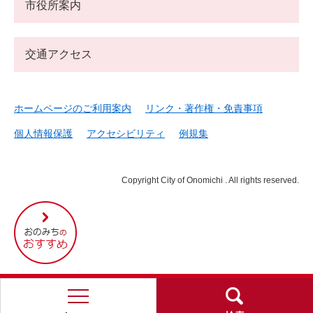
市役所案内
交通アクセス
ホームページのご利用案内
リンク・著作権・免責事項
個人情報保護
アクセシビリティ
例規集
Copyright City of Onomichi . All rights reserved.
尾
道
市
の
お
す
す
め