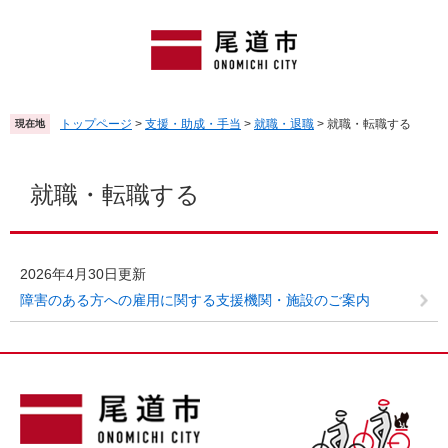
ペ
メ
ー
ニ
ジ
ュ
の
ー
先
を
頭
飛
トップページ
>
支援・助成・手当
>
就職・退職
>
就職・転職する
現在地
で
ば
す
し
本
。
て
文
就職・転職する
本
文
へ
2026年4月30日更新
障害のある方への雇用に関する支援機関・施設のご案内