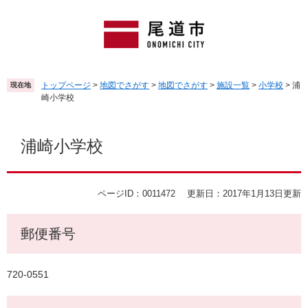
ペ
メ
ー
ニ
ジ
ュ
の
ー
先
を
頭
飛
トップページ
>
地図でさがす
>
地図でさがす
>
施設一覧
>
小学校
>
浦
現在地
で
ば
崎小学校
す
し
。
て
本
本
文
浦崎小学校
文
へ
ページID：0011472
更新日：2017年1月13日更新
郵便番号
720-0551