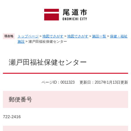
ペ
メ
ー
ニ
ジ
ュ
の
ー
先
を
頭
飛
トップページ
>
地図でさがす
>
地図でさがす
>
施設一覧
>
保健・福祉
現在地
で
ば
施設
>
瀬戸田福祉保健センター
す
し
。
て
本
本
文
瀬戸田福祉保健センター
文
へ
ページID：0011323
更新日：2017年1月13日更新
郵便番号
722-2416